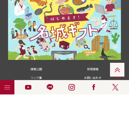
情報公開
採用情報
リンク集
お問い合わせ
メディアの皆さま
卒業生の皆さま
名城大学への寄付・募金
附属図書館
統合ポータルサイ
ポリシ
個人情報の共同利用に
名城大学サー
ENGLISH