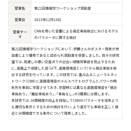
受賞名
第21回情報学ワークショップ奨励賞
受賞日
2023年12月10日
CNNを用いた音響による接近車両検出におけるモデル
受賞テー
マ
のパラメー
タに関する検討
第21回情報学ワークショップにおいて、伊藤さんのポスター発表
が参
加者により
優秀であると認められ奨励賞を受賞しました。我々の研究
室では、
見通しの
悪い交差点での出会い頭衝突事故を防止するため
に、道路上で収録
した音（以下、
道路環境音という）から接近車両を検
出する研究を行っています。
この研究では、
畳み込みニューラルネッ
トワーク（CNN）に道路環境音のメルス
ペクトログラムと
パワーの時
系列を事前に学習させておき、学習時とは異なる道路環
境音を
「接近
車両あり」、「離反車両あり」、「車両なし」の3種類に分
類します。
本研究では、分類精度の向上を目指してCNNのパラメータを従来
より
も適切な
条件とするための検討を行い、より遠方でも車両を正しく接
近と分
類精度できる
条件について発表しました。