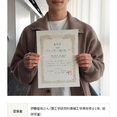
伊藤隆佑
さん（
理工学研究科情報工学専攻修士1年、 旭
受賞者
研究室
）