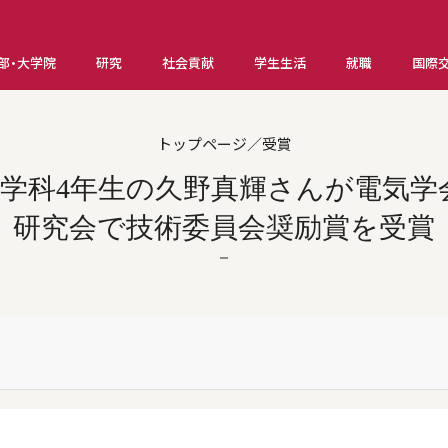
部・大学院
研究
社会貢献
学生生活
就職
国際
トップページ／受賞
学科4年生の久野真輝さんが電気学
研究会で技術委員会奨励賞を受賞