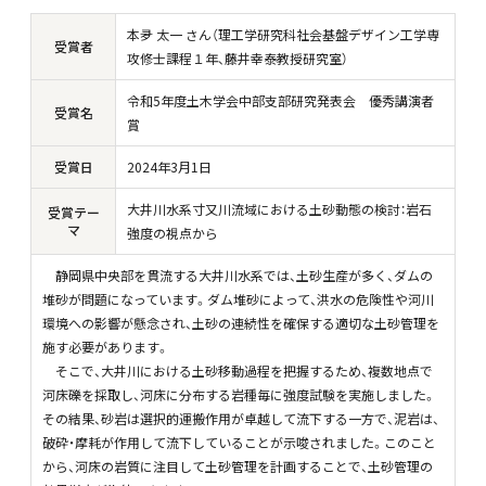
本夛 太一 さん（理工学研究科社会基盤デザイン工学専
受賞者
攻修士課程１年、藤井幸泰教授研究室）
令和5年度土木学会中部支部研究発表会 優秀講演者
受賞名
賞
受賞日
2024年3月1日
大井川水系寸又川流域における土砂動態の検討：岩石
受賞テー
マ
強度の視点から
静岡県中央部を貫流する大井川水系では、土砂生産が多く、ダムの
堆砂が問題になっています。ダム堆砂によって、洪水の危険性や河川
環境への影響が懸念され、土砂の連続性を確保する適切な土砂管理を
施す必要があります。
そこで、大井川における土砂移動過程を把握するため、複数地点で
河床礫を採取し、河床に分布する岩種毎に強度試験を実施しました。
その結果、砂岩は選択的運搬作用が卓越して流下する一方で、泥岩は、
破砕・摩耗が作用して流下していることが示唆されました。このこと
から、河床の岩質に注目して土砂管理を計画することで、土砂管理の