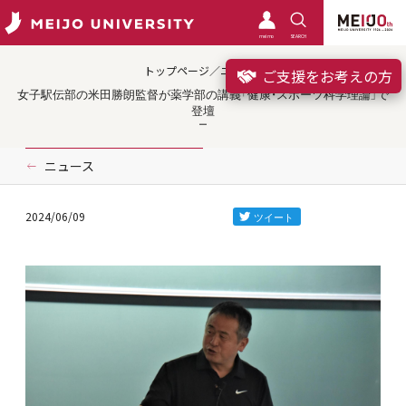
meimo
SEARCH
トップページ／ニュース
ご支援をお考えの方
女子駅伝部の米田勝朗監督が薬学部の講義「健康・スポーツ科学理論」で
登壇
ニュース
2024/06/09