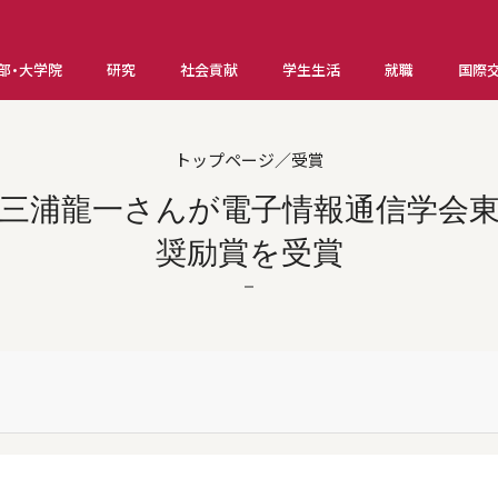
部・大学院
研究
社会貢献
学生生活
就職
国際
トップページ／受賞
三浦龍一さんが電子情報通信学会
奨励賞を受賞