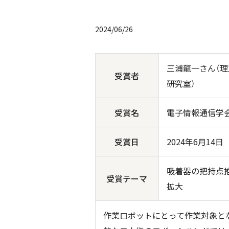
2024/06/26
三浦龍一さん（理
受賞者
研究室）
受賞名
電子情報通信学
受賞日
2024
年6月14日
吸着器の把持点
受賞テーマ
拡大
作業ロボットにとって作業対象と