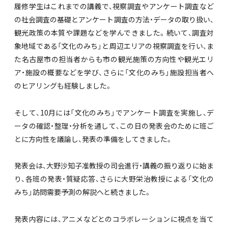
履修学生はこれまでの講義で、視察調査やアンケート調査など
の社会調査の基礎とアンケート調査の方法・データの取り扱い、
観光政策の本質や課題などを学んできました。続いて、調査対
象地域である「文化のみち」と周辺エリアの視察調査を行い、ま
た名古屋市の担当者からも市の観光施策の方向性や観光エリ
ア・施設の概要などを学び、さらに「文化のみち」施設担当者へ
のヒアリングも経験しました。
そして、10月には「文化のみち」でアンケート調査を実施し、デ
ータの確認・整理・分析を通して、この日の発表会のために班ご
とに方向性を議論し、発表の準備をしてきました。
発表会は、大野沙知子准教授の司会進行・講義の振り返りに始ま
り、各班の発表・質疑応答、さらに大野栄治教授による「文化の
みち」訪問需要予測の解説へと続きました。
発表内容には、アニメなどとのコラボレーションに視点を当て