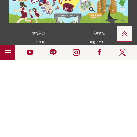
情報公開
採用情報
リンク集
お問い合わせ
メディアの皆さま
卒業生の皆さま
名城大学への寄付・募金
附属図書館
統合ポータルサイ
ポリシ
個人情報の共同利用に
名城大学サー
ENGLISH
ト
ー
ついて
ビス
© 2018 Meijo University