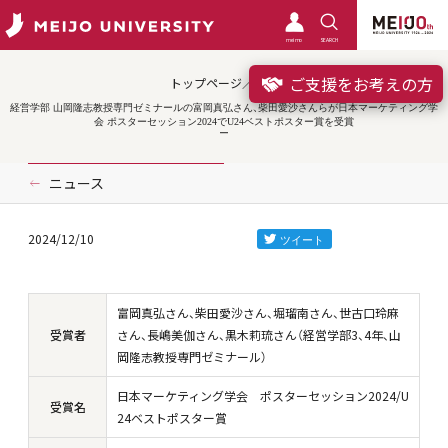
meimo
SEARCH
ご支援をお考えの方
トップページ／受賞
経営学部 山岡隆志教授専門ゼミナールの富岡真弘さん、柴田愛沙さんらが日本マーケティング学
会 ポスターセッション2024でU24ベストポスター賞を受賞
ニュース
2024/12/10
富岡真弘さん、柴田愛沙さん、堀瑠南さん、世古口玲麻
受賞者
さん、長嶋美伽さん、黒木莉琉さん（経営学部3、4年、山
岡隆志教授専門ゼミナール）
日本マーケティング学会 ポスターセッション2024/U
受賞名
24ベストポスター賞