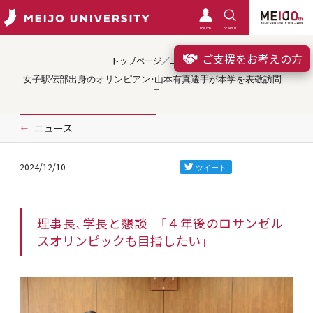
meimo
SEARCH
ご支援をお考えの方
トップページ／ニュース
女子駅伝部出身のオリンピアン・山本有真選手が本学を表敬訪問
ニュース
2024/12/10
理事長、学長と懇談 「４年後のロサンゼル
スオリンピックも目指したい」