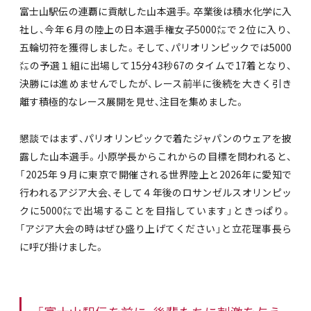
富士山駅伝の連覇に貢献した山本選手。卒業後は積水化学に入
社し、今年６月の陸上の日本選手権女子5000㍍で２位に入り、
五輪切符を獲得しました。そして、パリオリンピックでは5000
㍍の予選１組に出場して15分43秒67のタイムで17着となり、
決勝には進めませんでしたが、レース前半に後続を大きく引き
離す積極的なレース展開を見せ、注目を集めました。
懇談ではまず、パリオリンピックで着たジャパンのウェアを披
露した山本選手。小原学長からこれからの目標を問われると、
「2025年９月に東京で開催される世界陸上と2026年に愛知で
行われるアジア大会、そして４年後のロサンゼルスオリンピッ
クに5000㍍で出場することを目指しています」ときっぱり。
「アジア大会の時はぜひ盛り上げてください」と立花理事長ら
に呼び掛けました。