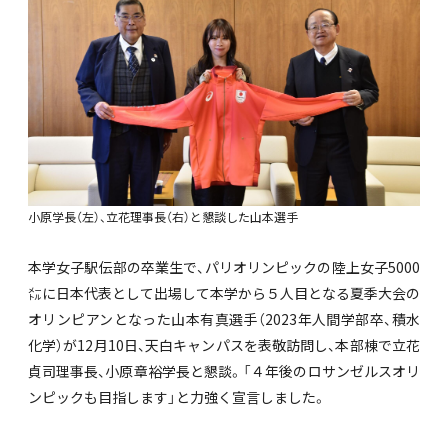
小原学長（左）、立花理事長（右）と懇談した山本選手
本学女子駅伝部の卒業生で、パリオリンピックの陸上女子5000
㍍に日本代表として出場して本学から５人目となる夏季大会の
オリンピアンとなった山本有真選手（2023年人間学部卒、積水
化学）が12月10日、天白キャンパスを表敬訪問し、本部棟で立花
貞司理事長、小原章裕学長と懇談。「４年後のロサンゼルスオリ
ンピックも目指します」と力強く宣言しました。