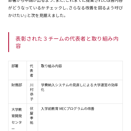
がどうなっているかチェックし、さらなる改善を図るよう呼び
かけたい」と次を見据えました。
表彰された３チームの代表者と取り組み内
容
部署
代
取り組み内容
表
者
財務部
川
学費納入システムの見直しによる大学運営の効率
村
化
恭
子
伏
入学前教育 MECプログラムの改善
大学教
屋
育開発
孝
センタ
祐
ー