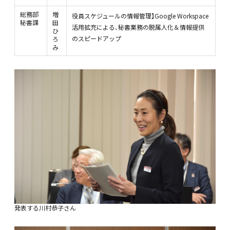
総務部
増
役員スケジュールの情報管理】Google Workspace
秘書課
田
活用拡充による、秘書業務の脱属人化＆情報提供
ひ
のスピードアップ
ろ
み
発表する川村恭子さん