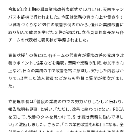
令和6年度上期の職員業務改善表彰式が12月17日、天白キャン
パス本部棟で行われました。今回は業務の質の向上や働きやす
い職場づくりなど39件の改善事例の中から、優れた業務改善に
取り組んで成果を挙げた３件が選ばれ、立花貞司理事長から各
チームの代表者に表彰状が手渡されました。
表彰状授与の後には、各チームの代表者が業務改善の発想や改
善のポイント、成果などを発表。費用や業務の削減、参加率の向
上など、日々の業務の中で改善を常に意識し、実行した内容ばか
りで、出席した法人役員などからも称賛と質問が相次ぎまし
た。
立花理事長は「普段の業務の中での努力がひしひしと伝わり、
報告説明も見事」と労い、「ただし、改善に終わりはない。PDCA
を回して、改善のタネを見つけて、引き続き業務に励んでほし
い」と激励しました。さらに、「この業務改善も6年目になる。全
部署から申請が出るよう、また、これまでに提案された改善内容