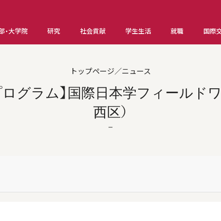
部・大学院
研究
社会貢献
学生生活
就職
国際
トップページ／ニュース
プログラム】国際日本学フィールドワ
西区）