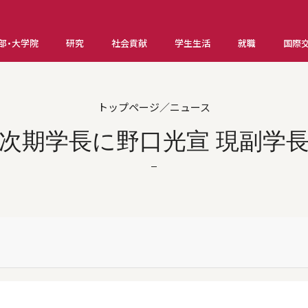
部・大学院
研究
社会貢献
学生生活
就職
国際
トップページ／ニュース
次期学長に野口光宣 現副学