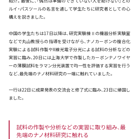
紹介。最後に、「偶然は準備のできていない人を助けない」との
ルイ・パスツールの名言を通して学生たちに研究者としての心
構えを説きました。
中国の学生たちは17日以降は、研究実験棟Ⅱの機器分析実験室
などで丸山教授らの指導を受けながら、ナノカーボンの複合化
実験による試料作製やX線光電子分光による試料の分析などの
実習に臨み、20日には上海大学で作製したカーボンナノワイヤ
ーの薄膜試料をラマン分光装置で均一性を評価する実習を行う
など、最先端のナノ材料研究の一端に触れていました。
一行は22日に成果発表の交流会と修了式に臨み、23日に帰国し
ました。
試料の作製や分析などの実習に取り組み、最
先端のナノ材料研究に触れる