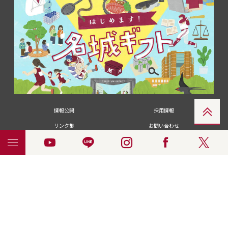
情報公開
採用情報
リンク集
お問い合わせ
メディアの皆さま
卒業生の皆さま
名城大学への寄付・募金
附属図書館
統合ポータルサイ
ポリシ
個人情報の共同利用に
名城大学サー
ENGLISH
ト
ー
ついて
ビス