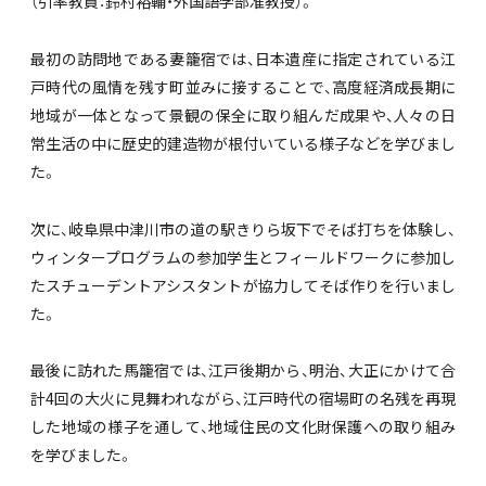
（引率教員：鈴村裕輔・外国語学部准教授）。
最初の訪問地である妻籠宿では、日本遺産に指定されている江
戸時代の風情を残す町並みに接することで、高度経済成長期に
地域が一体となって景観の保全に取り組んだ成果や、人々の日
常生活の中に歴史的建造物が根付いている様子などを学びまし
た。
次に、岐阜県中津川市の道の駅きりら坂下でそば打ちを体験し、
ウィンタープログラムの参加学生とフィールドワークに参加し
たスチューデントアシスタントが協力してそば作りを行いまし
た。
最後に訪れた馬籠宿では、江戸後期から、明治、大正にかけて合
計4回の大火に見舞われながら、江戸時代の宿場町の名残を再現
した地域の様子を通して、地域住民の文化財保護への取り組み
を学びました。