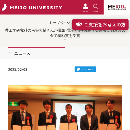
meimo
SEARCH
トップページ／受賞
ご支援をお考えの方
理工学研究科の南谷大輔さんが電気・電子・情報関係学会東海支部連合大
会で奨励賞を受賞
ニュース
2025/02/03