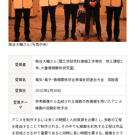
南谷大輔さん（写真中央）
南谷大輔さん（理工学研究科情報工学専攻 修士課程2
受賞者
年、大量情報解析研究室）
受賞名
電気・電子・情報関係学会東海支部連合大会 奨励賞
受賞日
2025年1月30日
参考画像から生成される複数の色情報を用いたアニメ
受賞テー
マ
線画の自動彩色手法
アニメを制作するには多くの時間と人的資源を必要とし、多数の工程
を経由することで制作される。その中でも線画を彩色する工程は作品
を完成させる中で重要であると同時に長い時間を要する。画像をカラ