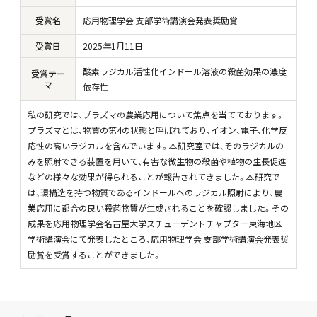
受賞名
応用物理学会 支部学術講演会発表奨励賞
受賞日
2025
年
1
月11日
酸素ラジカル活性化インドール溶液の殺菌効果の濃度
受賞テー
マ
依存性
私の研究では、プラズマの農業応用について焦点を当てております。
プラズマとは、物質の第4の状態と呼ばれており、イオン、電子、化学反
応性の高いラジカルを含んでいます。本研究室では、そのラジカルの
みを照射できる装置を用いて、有害な微生物の殺菌や植物の生長促進
などの様々な効果が得られることが報告されてきました。本研究で
は、環構造を持つ物質であるインドールへのラジカル照射により、農
業応用に都合の良い殺菌物質が生成されることを確認しました。その
成果を応用物理学会名古屋大学スチューデントチャプター東海地区
学術講演会にて発表したところ、応用物理学会 支部学術講演会発表奨
励賞を受賞することができました。