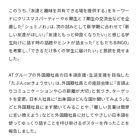
このうち、「友達と趣味を共有できる場を提供する」をキーワー
ドにクリスマスパーティーや６期生と７期生の交流会などを企
画した「シュミノわ」は、次の試みとして新学期に合わせて「新
しい友達がほしい」「友達ともっと仲良くなりたい」と感じる学
生向けに話す時の話題やヒントが詰まった「ともだちBINGO」
を考案し、「できるだけ多くの学生に届けたい」と意欲を見せま
した。
ATグループの外国籍社員の日本語支援・生活支援を目指した
「たぶんcarきょうせい」は、外国籍社員との座談会後に「言語よ
りコミュニケーションや心の距離が大切」と気づき、ターゲッ
トを変更。日本人社員に「出身国はどんな国か聞いてみよう」な
どと外国籍社員にまず聞いてみることや、「難しい言葉は簡単
に言い換えよう」などと外国籍社員に対してやさしい日本語を
使ってゆっくり話すことを呼び掛けるポスターを作ったことを
報告しました。