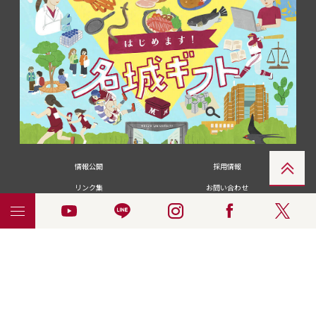
情報公開
採用情報
リンク集
お問い合わせ
メディアの皆さま
卒業生の皆さま
名城大学への寄付・募金
附属図書館
統合ポータルサイ
ポリシ
個人情報の共同利用に
名城大学サー
ENGLISH