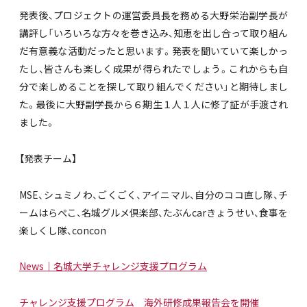
発表後、プロジェクトの運営委員長を務める大野栄治副学長が
講評し「いろいろな方々を巻き込み、知恵を出し合って取り組ん
だ有意義な活動だったと思います。発表を聞いていて楽しかっ
たし、皆さんも楽しく成果が得られたでしょう。これからも自
分で楽しめることを探して取り組んでください」と期待しまし
た。最後に大野副学長から６期生１人１人に修了証が手渡され
ました。
【発表チーム】
MSE、シュミノわ、ごくごく、アイニマル、自分のココ直し隊、チ
ームはらぺこ、名城グルメ倶楽部、たぶんcarきょうせい、食事を
楽しくし隊、concon
News｜名城大学チャレンジ支援プログラム
チャレンジ支援プログラム 海外研修成果報告会を開催