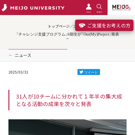
meimo
SEARCH
ご支援をお考えの方
トップページ／ニュース
「チャレンジ支援プログラム」6期生が「Our(My)Project」発表
ニュース
2025/03/31
31人が10チームに分かれて１年半の集大成
となる活動の成果を次々と発表