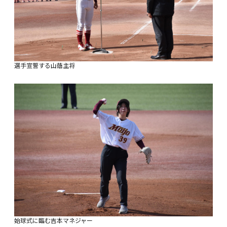
選手宣誓する山蔭主将
始球式に臨む吉本マネジャー