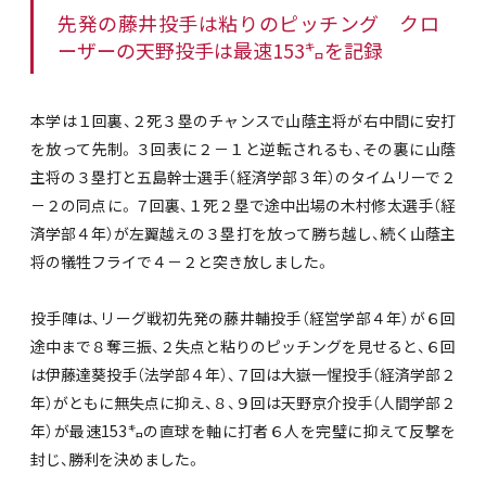
先発の藤井投手は粘りのピッチング クロ
ーザーの天野投手は最速153㌔を記録
本学は１回裏、２死３塁のチャンスで山蔭主将が右中間に安打
を放って先制。３回表に２－１と逆転されるも、その裏に山蔭
主将の３塁打と五島幹士選手（経済学部３年）のタイムリーで２
－２の同点に。７回裏、１死２塁で途中出場の木村修太選手（経
済学部４年）が左翼越えの３塁打を放って勝ち越し、続く山蔭主
将の犠牲フライで４－２と突き放しました。
投手陣は、リーグ戦初先発の藤井輔投手（経営学部４年）が６回
途中まで８奪三振、２失点と粘りのピッチングを見せると、６回
は伊藤達葵投手（法学部４年）、７回は大嶽一惺投手（経済学部２
年）がともに無失点に抑え、８、９回は天野京介投手（人間学部２
年）が最速153㌔の直球を軸に打者６人を完璧に抑えて反撃を
封じ、勝利を決めました。