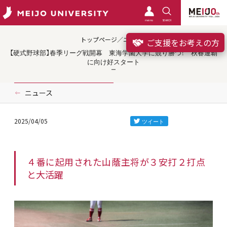
meimo
SEARCH
トップページ／ニュース
ご支援をお考えの方
【硬式野球部】春季リーグ戦開幕 東海学園大学に競り勝つ！ 秋春連覇
に向け好スタート
ニュース
2025/04/05
４番に起用された山蔭主将が３安打２打点
と大活躍