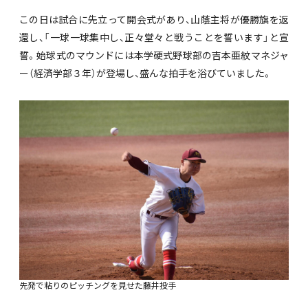
この日は試合に先立って開会式があり、山蔭主将が優勝旗を返
還し、「一球一球集中し、正々堂々と戦うことを誓います」と宣
誓。始球式のマウンドには本学硬式野球部の吉本亜紋マネジャ
ー（経済学部３年）が登場し、盛んな拍手を浴びていました。
先発で粘りのピッチングを見せた藤井投手