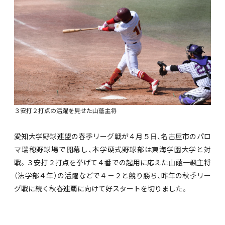
３安打２打点の活躍を見せた山蔭主将
愛知大学野球連盟の春季リーグ戦が４月５日、名古屋市のパロ
マ瑞穂野球場で開幕し、本学硬式野球部は東海学園大学と対
戦。３安打２打点を挙げて４番での起用に応えた山蔭一颯主将
（法学部４年）の活躍などで４－２と競り勝ち、昨年の秋季リー
グ戦に続く秋春連覇に向けて好スタートを切りました。