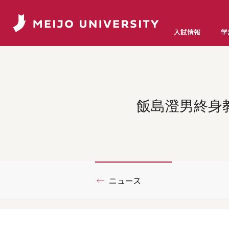
入試情報
学
飯島澄男終身
ニュース