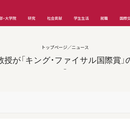
部・大学院
研究
社会貢献
学生生活
就職
国際
トップページ／ニュース
教授が「キング・ファイサル国際賞」