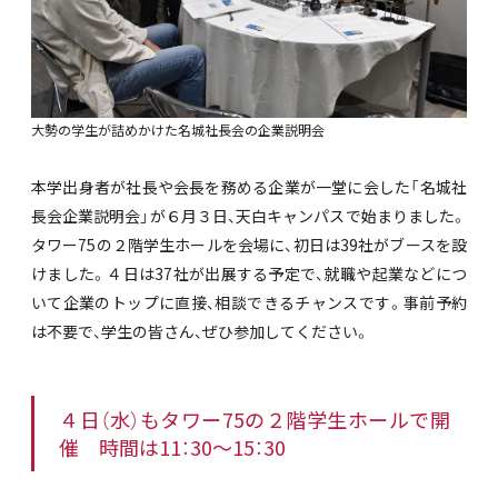
大勢の学生が詰めかけた名城社長会の企業説明会
本学出身者が社長や会長を務める企業が一堂に会した「名城社
長会企業説明会」が６月３日、天白キャンパスで始まりました。
タワー75の２階学生ホールを会場に、初日は39社がブースを設
けました。４日は37社が出展する予定で、就職や起業などにつ
いて企業のトップに直接、相談できるチャンスです。事前予約
は不要で、学生の皆さん、ぜひ参加してください。
４日（水）もタワー75の２階学生ホールで開
催 時間は11：30～15：30