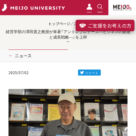
meimo
SEARCH
トップページ／ニュース
ご支援をお考えの方
経営学部の澤田貴之教授が単著『アントレプレナーズ―ビジネスの創造
と成長戦略―』を上梓
ニュース
2025/07/02