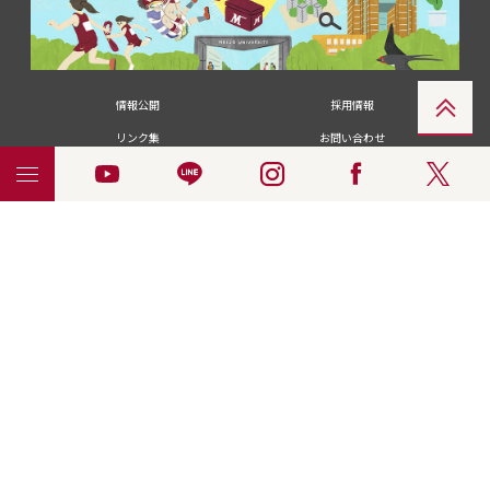
情報公開
採用情報
リンク集
お問い合わせ
メディアの皆さま
卒業生の皆さま
名城大学への寄付・募金
附属図書館
統合ポータルサイ
ポリシ
個人情報の共同利用に
名城大学サー
ENGLISH
ト
ー
ついて
ビス
© 2018 Meijo University