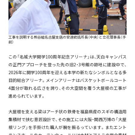
工事を説明する熊谷組名古屋支店の安達統括所長（中央）と立花理事長（手
前）
この「名城大学開学100周年記念アリーナ」は、天白キャンパス
の正門アプローチを登った先の旧2・3号館の跡地に建設中で、
2026年に開学100周年を迎える本学の新たなシンボルとなる多
目的総合アリーナ。メインアリーナはバスケットボールコート
4面分が取れる広さを誇り、その大空間を覆う大屋根の工事が
進められています。
大屋根を支える梁はアーチ状の鉄骨を福島県産のスギの構造用
集積材で挟む意匠設計で、その施工には大阪・関西万博の「大屋
根リング」を手掛けた職人が腕を振るっています。またエント