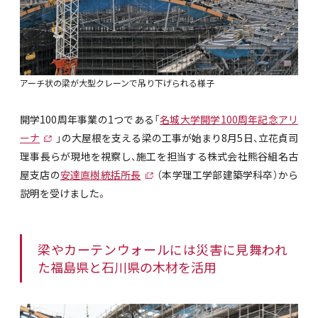
アーチ状の梁が大型クレーンで吊り下げられる様子
開学100周年事業の1つである「
名城大学開学100周年記念アリ
ーナ
」の大屋根を支える梁の工事が始まり8月5日、立花貞司
理事長らが現地を視察し、施工を担当する株式会社熊谷組名古
屋支店の
安達直樹統括所長
（本学理工学部建築学科卒）から
説明を受けました。
梁やカーテンウォールには災害に見舞われ
た福島県と石川県の木材を活用