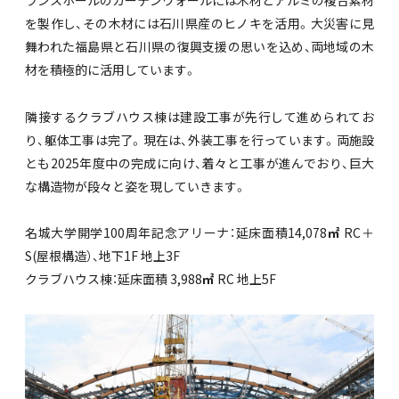
ランスホールのカーテンウォールには木材とアルミの複合素材
を製作し、その木材には石川県産のヒノキを活用。大災害に見
舞われた福島県と石川県の復興支援の思いを込め、両地域の木
材を積極的に活用しています。
隣接するクラブハウス棟は建設工事が先行して進められてお
り、躯体工事は完了。現在は、外装工事を行っています。両施設
とも2025年度中の完成に向け、着々と工事が進んでおり、巨大
な構造物が段々と姿を現していきます。
名城大学開学100周年記念アリーナ：延床面積14,078
㎡
RC＋
S(屋根構造）、地下1F 地上3F
クラブハウス棟：延床面積 3,988
㎡
RC 地上5F