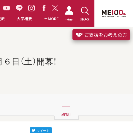
交流
大学概要
MORE
meimo
SEARCH
ご支援をお考えの方
６日（土）開幕！