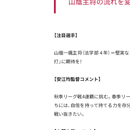
山蔭主将の流れを変
【注目選手】
山蔭一颯主将（法学部４年）＝堅実
打」に期待を！
【安江均監督コメント】
秋季リーグ戦4連覇に挑む。春季リ
ちには、自信を持って持てる力を存分
戦い抜きたい。