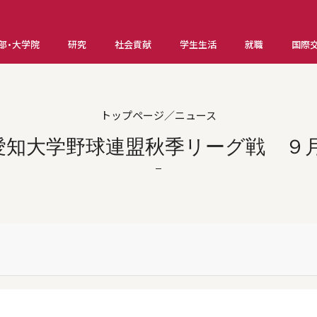
部・大学院
研究
社会貢献
学生生活
就職
国際
トップページ／ニュース
愛知大学野球連盟秋季リーグ戦 ９月