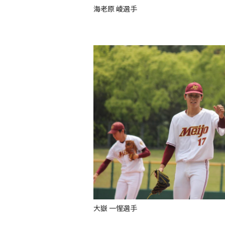
海老原 崚選手
大嶽 一惺選手