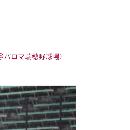
＠パロマ瑞穂野球場）