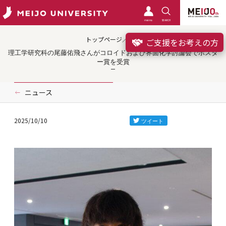
meimo
SEARCH
トップページ／受賞
ご支援をお考えの方
理工学研究科の尾藤佑飛さんがコロイドおよび界面化学討論会でポスタ
ー賞を受賞
ニュース
2025/10/10