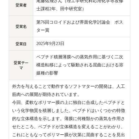
尾藤佑飛さん（理工学研究科応用化学専攻修
受賞者
士課程
2
年、田中研究室）
第
76
回コロイドおよび界面化学討論会 ポス
受賞名
ター賞
受賞日
2025
年
9
月
23
日
ペプチド積層薄膜への蒸気作用に基づく二次
受賞テー
構造転移によって駆動される屈曲における溶
マ
媒種の影響
外力を与えることで動作するソフトマターの開発は、人工
筋肉への展開が期待されています。
今回、柔軟なポリマー膜の上に独自に合成したペプチドと
いう化学物質を積層しました。ペプチドはいくつかの特徴
的な立体構造を示します。薄膜に何種類かの蒸気を作用さ
せたところ、ペプチドが立体構造を変えることがわかり、
これにともなってポリマー膜が次第に屈曲することを見出