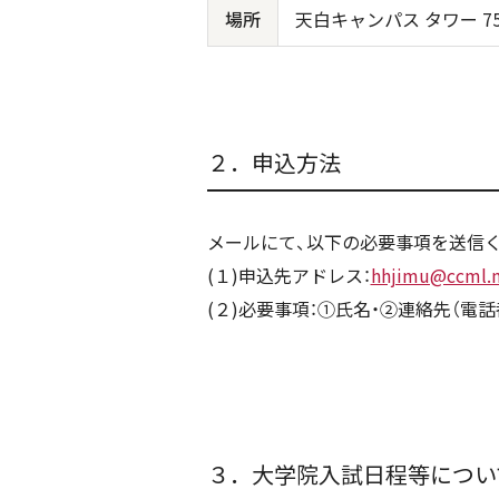
場所
天白キャンパス タワー 7
２．申込方法
メールにて、以下の必要事項を送信
(１)申込先アドレス：
hhjimu@ccml.m
(２)必要事項：①氏名・②連絡先（電
３．大学院入試日程等につい