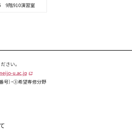
5 9階910演習室
ください。
eijo-u.ac.jp
話番号）・③希望専修分野
て