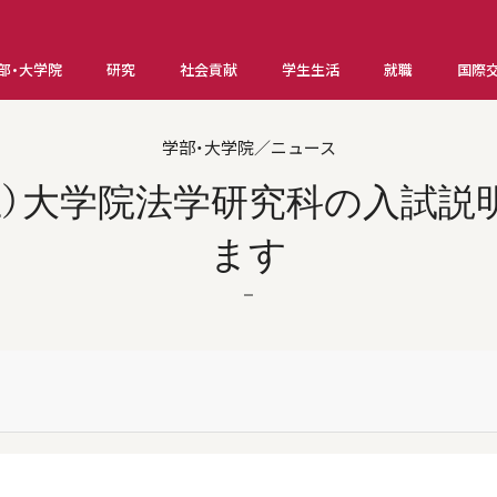
部・大学院
研究
社会貢献
学生生活
就職
国際
学部・大学院／ニュース
（土）大学院法学研究科の入試
ます