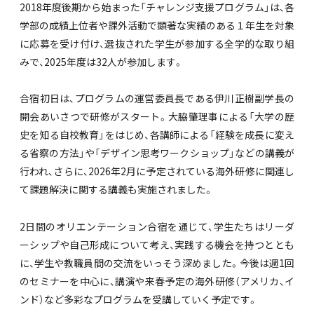
2018年度後期から始まった「チャレンジ支援プログラム」は、各
学部の成績上位者や課外活動で顕著な実績のある１年生を対象
に応募を受け付け、選抜された学生が参加する全学的な取り組
みで、2025年度は32人が参加します。
合宿初日は、プログラムの運営委員長である伊川正樹副学長の
開会あいさつで研修がスタート。大脇肇理事による「大学の歴
史を知る自校教育」をはじめ、各講師による「経験を成長に変え
る省察の方法」や「デザイン思考ワークショップ」などの講義が
行われ、さらに、2026年2月に予定されている海外研修に関連し
て課題解決に関する講義も実施されました。
2日間のオリエンテーション合宿を通じて、学生たちはリーダ
ーシップや自己形成について考え、実践する機会を持つととも
に、学生や教職員間の交流をいっそう深めました。今後は週1回
のセミナーを中心に、講演や来春予定の海外研修（アメリカ、イ
ンド）など多彩なプログラムを受講していく予定です。