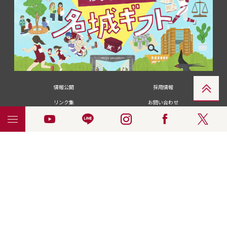
情報公開
採用情報
リンク集
お問い合わせ
メディアの皆さま
卒業生の皆さま
名城大学への寄付・募金
附属図書館
統合ポータルサイ
ポリシ
個人情報の共同利用に
名城大学サー
ENGLISH
ト
ー
ついて
ビス
© 2018 Meijo University