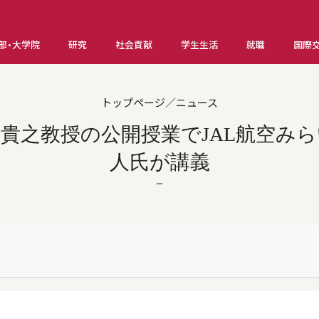
部・大学院
研究
社会貢献
学生生活
就職
国際
トップページ／ニュース
貴之教授の公開授業でJAL航空み
人氏が講義