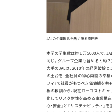
JALの企業理念を熱く語る原田氏
本学の学生数は約１万
5000
人で、
JA
同じ。グループ企業も含めると約３
大手の
JAL
は、
2010
年の経営破綻と
の土台を「全社員の物心両面の幸福の
フィ」で社員がもつべき価値観を共有
禍の教訓から、現在ローコストキャ
化してリスク耐性を高める事業構造
心・安全』と『サステナビリティ』を