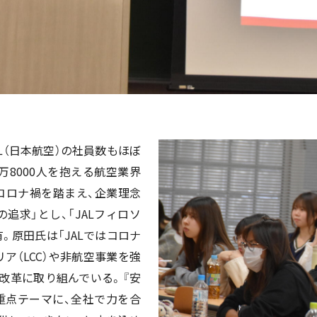
L
（日本航空）の社員数もほぼ
万
8000
人を抱える航空業界
コロナ禍を踏まえ、企業理念
追求」とし、「
JAL
フィロソ
。原田氏は「
JAL
ではコロナ
リア（
LCC
）や非航空事業を強
改革に取り組んでいる。『安
重点テーマに、全社で力を合