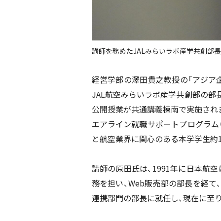
講師を務めたJALみらいラボ産学共創部
経営学部の澤田貴之教授の「アジア
JAL
航空みらいラボ産学共創部の部
公開授業が共通講義棟南で実施され
エアライン就職サポートプログラム
と航空業界に関心のある本学学生約
講師の原田氏は、
1991
年に日本航空
務を担い、
Web
販売部の部長を経て
連携部門の部長に就任し、現在に至