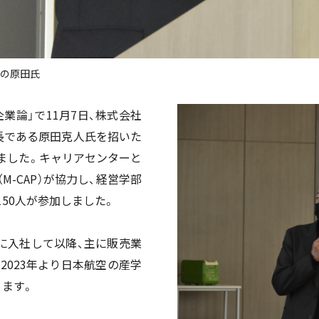
長の原田氏
企業論」で
11
月
7
日、株式会社
長である原田克人氏を招いた
ました。キャリアセンターと
（
M-CAP
）が協力し、経営学部
150
人が参加しました。
に入社して以降、主に販売業
、
2023
年より日本航空の産学
ります。