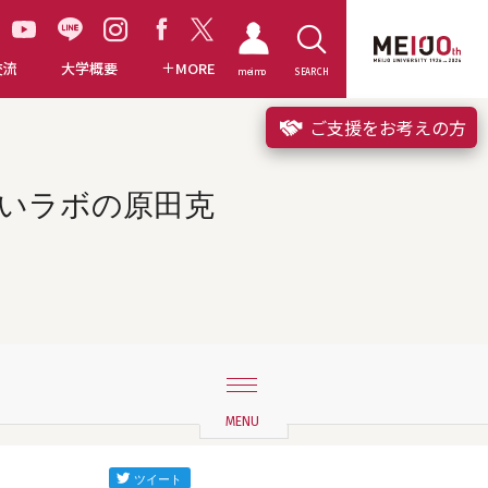
交流
大学概要
MORE
meimo
SEARCH
ご支援をお考えの方
らいラボの原田克