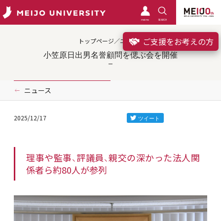
meimo
SEARCH
ご支援をお考えの方
トップページ／ニュース
小笠原日出男名誉顧問を偲ぶ会を開催
ニュース
2025/12/17
理事や監事、評議員、親交の深かった法人関
係者ら約80人が参列