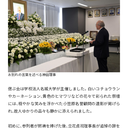
お別れの言葉を述べる神田理事
偲ぶ会は学校法人名城大学が主催しました。白いコチョウラン
やカーネーション、黄色のヒマワリなどの花々で彩られた祭壇
には、穏やかな笑みを浮かべた小笠原名誉顧問の遺影が掲げら
れ、故人ゆかりの品々も静かに添えられました。
初めに、参列者が黙祷を捧げた後、立花貞司理事長が追悼の辞を