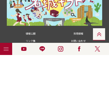
情報公開
採用情報
リンク集
お問い合わせ
メディアの皆さま
卒業生の皆さま
名城大学への寄付・募金
附属図書館
統合ポータルサイ
ポリシ
個人情報の共同利用に
名城大学サー
ENGLISH
ト
ー
ついて
ビス
© 2018 Meijo University