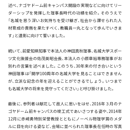
述べ、ナゴヤドーム前キャンパス開設の実現などに向けてリー
ダーシップを発揮した理事長時代の功績を紹介。そのうえで
「名城を思う深いお気持ちを受け継ぎ、社会から課せられた人
材育成の責務を果たすべく、教職員一丸となって歩んでいきま
す」と遺影に向けて誓いました。
続いて、前愛知県知事で本法人の神田真秋理事、名城大学スポー
ツ文化後援会の佐茂英昭会長、本法人の小原章裕専務理事がお
別れの言葉を述べました。このうち、30年来の付き合いという
神田理事は「開学100周年の名城大学を見ることはできません
が、立派な記念の年を迎えることができるでしょう。いつまで
も名城大学の将来を見守ってください」と呼び掛けました。
最後に、参列者は献花して故人に思いをはせ、2016年３月のナ
ゴヤドーム前キャンパスの竣工式であいさつする姿や、2014年
12月に赤﨑勇特別栄誉教授とともにノーベル物理学賞のメダ
ルに目を向ける姿など、会場に並べられた理事長在任時の写真