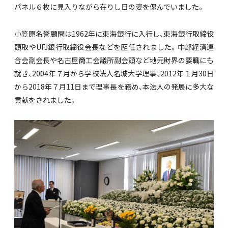
パネル６枚に見入りながら在りし日の姿を偲んでいました。
小笠原名誉顧問は1962年に東海銀行に入行し、東海銀行取締役
頭取やUFJ銀行取締役会長などを歴任されました。中部経済連
合会副会長や名古屋商工会議所副会頭など地元財界の要職にも
就き、2004年７月から学校法人名城大学理事、2012年１月30日
から2018年７月11日まで理事長を務め、本法人の発展に多大な
貢献をされました。