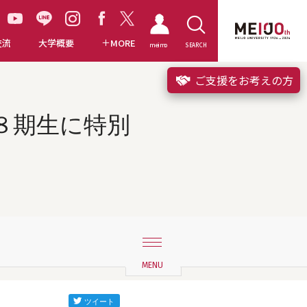
交流
大学概要
MORE
meimo
SEARCH
ご支援をお考えの方
８期生に特別