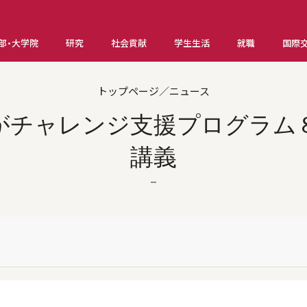
部・大学院
研究
社会貢献
学生生活
就職
国際
トップページ／ニュース
がチャレンジ支援プログラム
講義