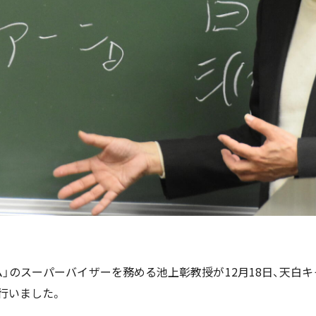
ム」のスーパーバイザーを務める池上彰教授が
12
月
18
日、天白
行いました。