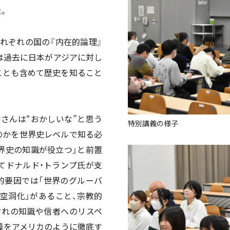
。
れぞれの国の『内在的論理』
は過去に日本がアジアに対し
ことも含めて歴史を知ること
さんは“おかしいな”と思う
特別講義の様子
のかを世界史レベルで知る必
界史の知識が役立つ」と前置
てドナルド・トランプ氏が支
的要因では「世界のグルーバ
空洞化」があること、宗教的
ぞれの知識や信者へのリスペ
義をアメリカのように徹底す