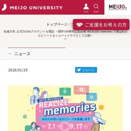
meimo
SEARCH
ご支援をお考えの方
トップページ／ニュース
名城大学、公式TikTokアカウントを開設 ～開学100周年記念企画「REALIZE memories」で選ばれた
エピソードをショートドラマとして公開～
ニュース
2026/01/29