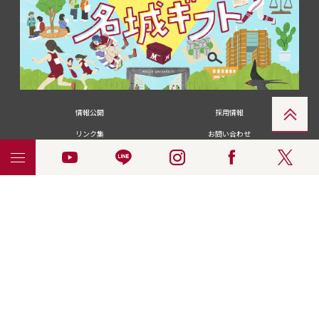
情報公開
採用情報
リンク集
お問い合わせ
メディアの皆さま
卒業生の皆さま
名城大学への寄付・募金
附属図書館
統合ポータルサイ
ポリシ
個人情報の共同利用に
名城大学サー
ENGLISH
ト
ー
ついて
ビス
© 2018 Meijo University