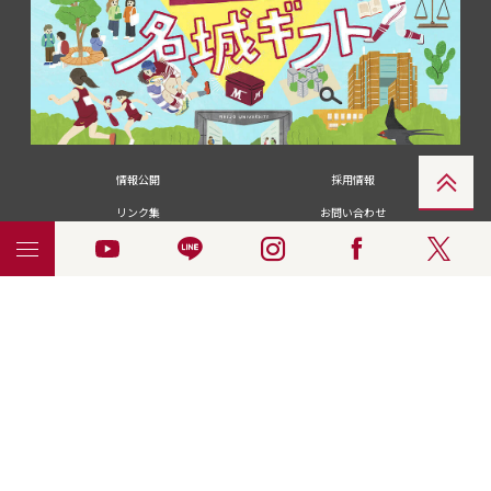
情報公開
採用情報
リンク集
お問い合わせ
メディアの皆さま
卒業生の皆さま
名城大学への寄付・募金
附属図書館
統合ポータルサイ
ポリシ
個人情報の共同利用に
名城大学サー
ENGLISH
ト
ー
ついて
ビス
© 2018 Meijo University