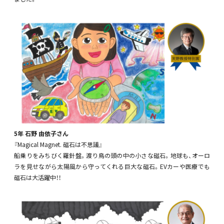
5年 石野 由依子さん
『Magical Magnet. 磁石は不思議』
船乗りをみちびく羅針盤。渡り鳥の頭の中の小さな磁石。地球も、オーロ
ラを見せながら太陽風から守ってくれる巨大な磁石。EVカーや医療でも
磁石は大活躍中！！