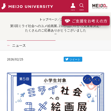
meimo
SEARCH
トップページ／ニュース
ご支援をお考えの方
第5回ミライ社会へのユメ絵画展、210作品の中から受賞者決定！
たくさんのご応募ありがとうございました
ニュース
2026/02/25