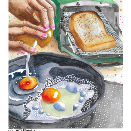
5年 沼田 彗汰さん