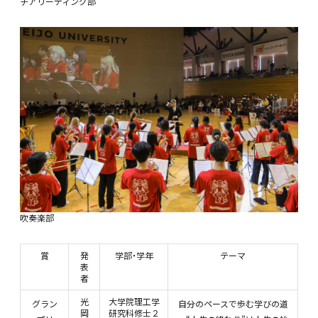
チアリーディング部
吹奏楽部
賞
発
学部・学年
テーマ
表
者
光
大学院理工学
グラン
自分のペースで歩む学びの道
岡
研究科修士２