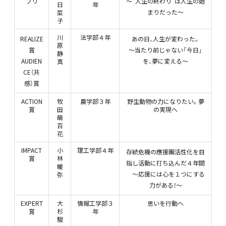
プリ
～“人生の終わり”は人生の始
日
年
まりだった～
菜
子
川
法学部４年
REALIZE
あの日、人生が変わった。
原
賞
～当たり前じゃない「今日」
静
AUDIEN
を、夢に変える～
真
CE（共
感）賞
ACTION
牧
農学部３年
野生動物の力になりたい。夢
賞
田
の実現へ
萌
百
花
IMPACT
小
理工学部４年
存続危機の應援團活性化を目
賞
林
指し活動に打ち込んだ４年間
暖
～応援には心を１つにする
弥
力がある！～
EXPERT
大
情報工学部３
思いを行動へ
賞
杉
年
駿