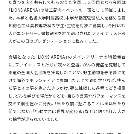
た喜びを広く共有してもらおうと企画し、３回目となる今回は
「LIONS ARENA」の竣工記念イベントの一環として開催しまし
た。本学と名城大学附属高校、本学が指定管理法人を務める愛
知総合工科高校専攻科の学生・生徒を対象に募集し、今回は32
人がエントリー。書類選考を経て選出されたファイナリスト６
人がこの日のプレゼンテーションに臨みました。
会場となった「LIONS ARENA」のメインアリーナの特設舞台
に、ファイナリストたちが次々と登壇。がんの発症を克服して
柔道の全国大会出場を実現したことや、野生動物を守る夢に向
けて海外でボランティアに参加したことで得た学びなど、挑ん
だ夢とその夢を抱いたきっかけ、夢に挑戦した過程でどう模索
し、どんな学びを得たかなどを、自らの言葉やパフォーマンスを
交えて個性豊かに発表。「当たり前に起こることは実は当たり
前ではない」「行動すれば世界が変わる」などと語り掛け、大き
な拍手が送られていました。