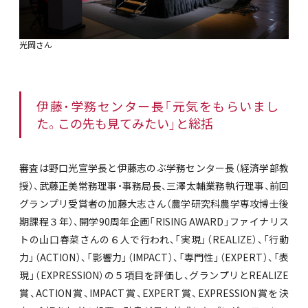
光岡さん
伊藤・学務センター長「元気をもらいまし
た。この先も見てみたい」と総括
審査は野口光宣学長と伊藤志のぶ学務センター長（経済学部教
授）、武藤正美常務理事・事務局長、三澤太輔業務執行理事、前回
グランプリ受賞者の加藤大志さん（農学研究科農学専攻博士後
期課程３年）、開学90周年企画「RISING AWARD」ファイナリス
トの山口春菜さんの６人で行われ、「実現」（REALIZE）、「行動
力」（ACTION）、「影響力」（IMPACT）、「専門性」（EXPERT）、「表
現」（EXPRESSION）の５項目を評価し、グランプリとREALIZE
賞、ACTION賞、IMPACT賞、EXPERT賞、EXPRESSION賞を決