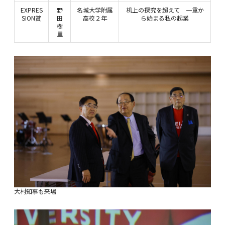
EXPRES
野
名城大学附属
机上の探究を超えて 一重か
SION賞
田
高校２年
ら始まる私の起業
樹
里
大村知事も来場