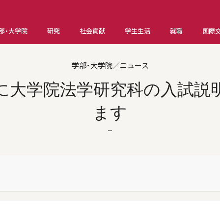
部・大学院
研究
社会貢献
学生生活
就職
国際
学部・大学院／ニュース
土）に大学院法学研究科の入試説
ます