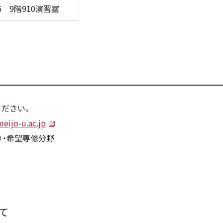
5 9階910演習室
ください。
eijo-u.ac.jp
）・希望専修分野
て