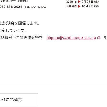
入試説明会を開催します。
予定しています。
電話番号）・希望専修分野を
hhjimu@ccml.meijo-u.ac.jp
ま
0～（1時間程度）