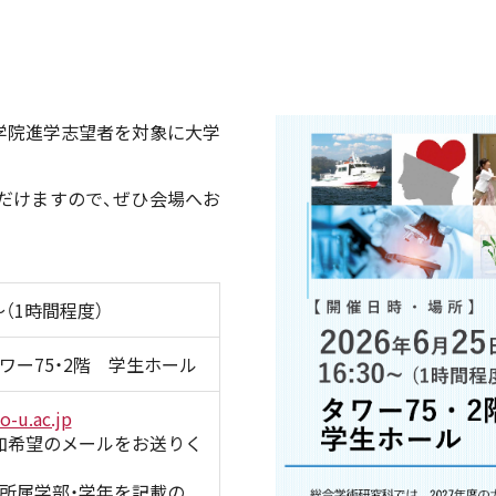
大学院進学志望者を対象に大学
だけますので、ぜひ会場へお
0～（1時間程度）
ワー75・2階 学生ホール
-u.ac.jp
加希望のメールをお送りく
・所属学部・学年を記載の