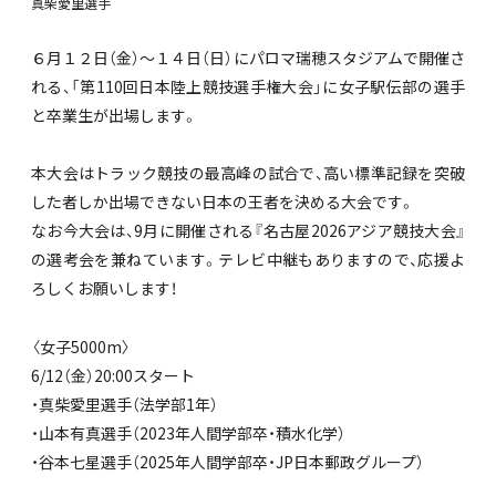
真柴愛里選手
６月１２日（金）～１４日（日）にパロマ瑞穂スタジアムで開催さ
れる、「第110回日本陸上競技選手権大会」に女子駅伝部の選手
と卒業生が出場します。
本大会はトラック競技の最高峰の試合で、高い標準記録を突破
した者しか出場できない日本の王者を決める大会です。
なお今大会は、9月に開催される『名古屋2026アジア競技大会』
の選考会を兼ねています。テレビ中継もありますので、応援よ
ろしくお願いします！
〈女子5000m〉
6/12（金）20:00スタート
・真柴愛里選手（法学部1年）
・山本有真選手（2023年人間学部卒・積水化学）
・谷本七星選手（2025年人間学部卒・JP日本郵政グループ）