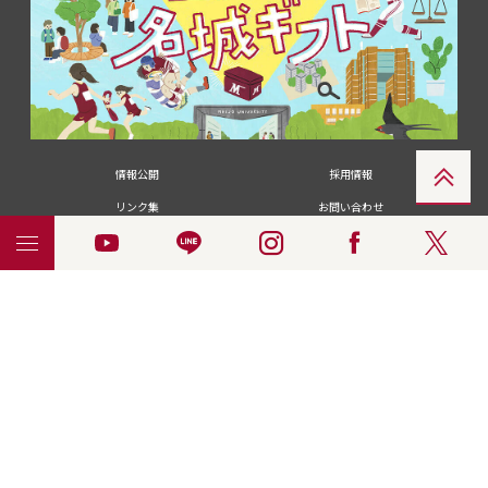
情報公開
採用情報
リンク集
お問い合わせ
メディアの皆さま
卒業生の皆さま
名城大学への寄付・募金
附属図書館
統合ポータルサイ
ポリシ
個人情報の共同利用に
名城大学サー
ENGLISH
ト
ー
ついて
ビス
© 2018 Meijo University