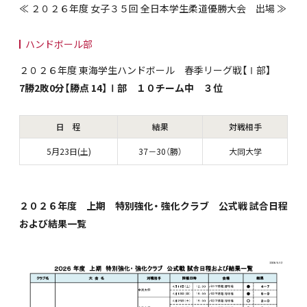
≪ ２０２６年度 女子３５回 全日本学生柔道優勝大会 出場 ≫
ハンドボール部
２０２６年度 東海学生ハンドボール 春季リーグ戦【Ⅰ部】
7勝2敗0分【勝点 14】
Ⅰ部 １０チーム中 ３位
日 程
結果
対戦相手
5月23日(土)
37－30（勝）
大同大学
２０２６年度 上期 特別強化・ 強化クラブ 公式戦 試合日程
および結果一覧