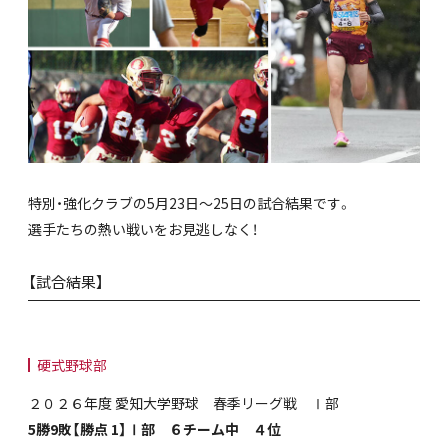
特別・強化クラブの5月23日～25日の試合結果です。
選手たちの熱い戦いをお見逃しなく！
【試合結果】
硬式野球部
２０２６年度 愛知大学野球 春季リーグ戦 Ⅰ部
5勝9敗【勝点 1】
Ⅰ部 ６チーム中 ４位