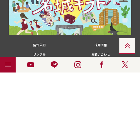
情報公開
採用情報
リンク集
お問い合わせ
メディアの皆さま
卒業生の皆さま
名城大学への寄付・募金
附属図書館
統合ポータルサイ
ポリシ
個人情報の共同利用に
名城大学サー
ENGLISH
ト
ー
ついて
ビス
© 2018 Meijo University