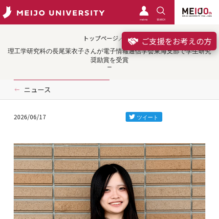
meimo
SEARCH
トップページ／受賞
ご支援をお考えの方
理工学研究科の長尾茉衣子さんが電子情報通信学会東海支部で学生研究
奨励賞を受賞
ニュース
2026/06/17