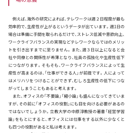
例えば、海外の研究によれば、テレワークは週２日程度が最も
効率的で、生産性が上がるというデータが出ています。週1日の
場合は準備に手間を取られるだけで、ストレス低減や意欲向上、
ワークライフバランスの実現などテレワークならではのメリッ
トを引き出すまでに至りません。また、週３日以上になると会
社や同僚との関係性が希薄となり、社員の孤独化や生産性低下
につながります。そもそも、ワークライフバランスによって生
産性が高まるのは、「仕事ができる人」が前提です。人によって
はメリハリをつけることができず、むしろ生産性の低下につな
がってしまうこともあると考えます。
また、オフィスの「不要論」「縮小論」も盛んになってきていま
すが、その前に「オフィスの役割」にも目を向ける必要があるの
ではないでしょうか。立教大学の中原淳教授の著書「経営学習
論」をもとにすると、オフィスには仕事をする以外に少なくと
も四つの役割があると私は考えます。