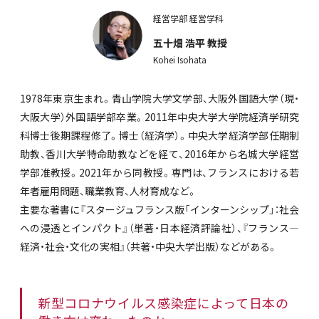
経営学部 経営学科
五十畑 浩平 教授
Kohei Isohata
1978年東京生まれ。青山学院大学文学部、大阪外国語大学（現・
大阪大学）外国語学部卒業。2011年中央大学大学院経済学研究
科博士後期課程修了。博士（経済学）。中央大学経済学部任期制
助教、香川大学特命助教などを経て、2016年から名城大学経営
学部准教授。2021年から同教授。専門は、フランスにおける若
年者雇用問題、職業教育、人材育成など。
主要な著書に『スタージュフランス版「インターンシップ」：社会
への浸透とインパクト』（単著・日本経済評論社）、『フランス―
経済・社会・文化の実相』（共著・中央大学出版）などがある。
新型コロナウイルス感染症によって日本の