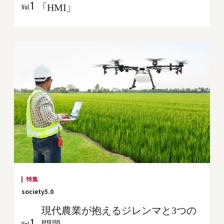
1
「HMI」
Vol.
特集
society5.0
現代農業が抱えるジレンマと3つの
1
問題
Vol.