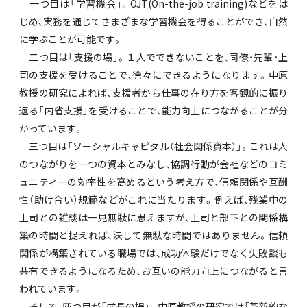
一つ目は「学習機会」。OJT(On-the-job training)などをは
じめ、実務を通じてさまざまな学習機会を得ることができ、自然
に学ぶことが可能です。
二つ目は「支援の場」。１人でできないことを、同僚・先輩・上
司の支援を受けることで、徐々にできるようになります。中原
教授の研究によれば、支援者から仕事の在り方を客観的に振り
返る「内省支援」を受けることで、能力向上につながることが分
かっています。
三つ目は「ソーシャルキャピタル（社会関係資本）」。これは人
のつながりを一つの資本とみなし、協調行動が会社などのコミ
ュニティーの効率性を高めるという考え方で、信頼関係や互酬
性（助け合い）規範などがこれに当たります。例えば、残業中の
上司との雑談は一見無駄に思えますが、上司と部下との関係構
築の時間と捉えれば、決して無駄な時間ではありません。信頼
関係が構築されている職場では、成功体験だけでなく失敗談も
共有できるようになるため、お互いの能力向上につながると言
われています。
そして、四つ目が「成長の場」。中原教授の研究では「革新的な