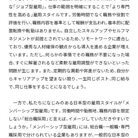
な「ジョブ型雇用」。仕事の範囲を明確にすることで「より専門
性を高める」雇用スタイルです。労働時間でなく職務や役割で
評価を行い、職務内容を基準として報酬が支払われ、基本的に配
置転換や転勤はありません。自立したスキルアップやセルフマ
ネジメントが前提とされているため、リモートワークに適合し
ており、優秀な人材確保の観点からも導入を進める企業が増え
ています。ただし、何らかの事情でその職務が不要になった場
合、すぐに解雇されるなど柔軟な雇用調整ができないといった
問題が生じます。また、定期的な異動や昇進がないため、自分か
らキャリアアップを望まない限り、一生同じポスト、同じ給与
で、同じ仕事をすることになるでしょう。
一方で、私たちになじみのある日本型の雇用スタイルが「メ
ンバーシップ型雇用」です。労働時間や勤務地、職務内容を限定
しない「総合職採用」と言えば、イメージしていただきやすいで
しょうか。「メンバーシップ型雇用」には、総合職・一般職・専門
職採用で分けられている企業もありますが、一般的な日本型の