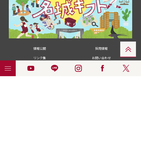
情報公開
採用情報
リンク集
お問い合わせ
メディアの皆さま
卒業生の皆さま
名城大学への寄付・募金
附属図書館
統合ポータルサイ
ポリシ
個人情報の共同利用に
名城大学サー
ENGLISH
ト
ー
ついて
ビス
© 2018 Meijo University