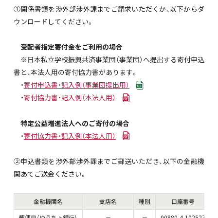
①関係書類を渉外部渉外課までご請求いただくか、以下からダ
ウンロードしてください。
受配者指定寄付金をご利用の場合
※日本私立学校振興共済事業団（事業団）へ提出する寄付申込
書と、本法人用の寄付協力書があります。
・
寄付申込書・記入例（事業団提出用）
・
寄付協力書・記入例（本法人用）
特定公益増進法人へのご寄付の場合
・
寄付協力書・記入例（本法人用）
②申込書類を渉外部渉外課までご郵送いただき、以下の金融機
関あてご送金ください。
金融機関名
支店名
種別
口座番号
郵便局（ゆうちょ銀行）
－
－
00880-4-102527