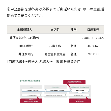
②申込書類を渉外部渉外課までご郵送いただき、以下の金融機
関あてご送金ください。
金融機関名
支店名
種別
口座番号
郵便局（ゆうちょ銀行）
－
－
00880-4-102527
三菱UFJ銀行
八事支店
普通
3609343
三井住友銀行
名古屋駅前支店
普通
7058123
【口座名義】学校法人 名城大学 教育振興資金口