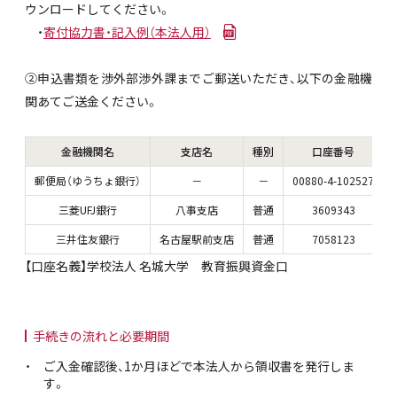
ウンロードしてください。
・
寄付協力書・記入例（本法人用）
②申込書類を渉外部渉外課までご郵送いただき、以下の金融機
関あてご送金ください。
金融機関名
支店名
種別
口座番号
郵便局（ゆうちょ銀行）
－
－
00880-4-102527
三菱UFJ銀行
八事支店
普通
3609343
三井住友銀行
名古屋駅前支店
普通
7058123
【口座名義】学校法人 名城大学 教育振興資金口
手続きの流れと必要期間
ご入金確認後、1か月ほどで本法人から領収書を発行しま
す。