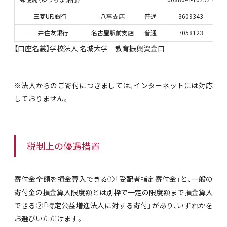
三菱UFJ銀行
八事支店
普通
3609343
三井住友銀行
名古屋駅前支店
普通
7058123
【口座名義】学校法人 名城大学 教育振興資金口
※法人からのご寄付につきましては、インターネットには対応
しておりません。
税制上の優遇措置
寄付金全額を損金算入できる①「受配者指定寄付金」と、一般の
寄付金の損金算入限度額とは別枠で一定の限度額まで損金算入
できる②「特定公益増進法人に対する寄付」があり、いずれかを
お選びいただけます。