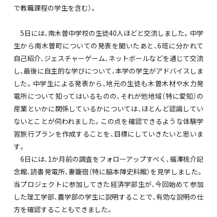
で教職課程の学生を含む）。
5日には、南木曽中学校の生徒40人ほどと交流しました。中学
生から南木曽町についての発表を聞いたあと、6班に分かれて
自己紹介、ジェスチャーゲーム、ネットボールなどを通じて交流
し、最後に自主的な学びについて、本学の学生がアドバイスしま
した。中学生による発表から、地元の生徒も木曽木材や水力発
電所について知ってはいるものの、それが他地域（特に愛知）の
産業といかに関係しているかについては、ほとんど認識してい
ないとことが伺われました。この点を確認できるような体験学
習旅行プランを作成することを、目標にしていきたいと思いま
す。
6日には、1か月前の調査をフォローアップすべく、福澤桃介記
念館、読書発電所、妻籠宿（特に脇本陣史料館）を見学しました。
当プロジェクトに参加してきた経済学部生が、今回始めて参加
した理工学部、農学部の学生に説明することで、有効な説明の仕
方を確認することもできました。