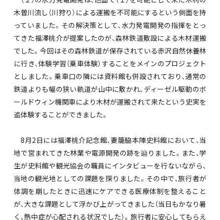
木曽川流し（川狩り）による運搬を不可能にするという側面を持
っていました。その解決策として、水力発電開発の指揮をとっ
てきた福澤桃介が提案したのが、森林鉄道敷設による木材運搬
でした。今回はその森林鉄道が保存されている赤沢自然休養林
に行き、体験学習（乗車体験）することをメインのプロジェクト
としました。乗車口の隣には資料館も併設されており、通常の
鉄道よりも幅の狭い軌道が山中に敷かれ、ディーゼル駆動のボ
ールドウィン機関車により木材が運搬されて来たという史実を
追体験することができました。
8月2日には福澤桃介記念館、妻籠脇本陣史料館において、当
地で営まれてきた林業や電源開発の跡を辿りました。また、学
生が史料館や観光協会の職員にインタビューを行ないながら、
当地の観光地としての課題を探りました。その中で、旅行者が
体調を崩したときに迅速にケアできる医療体制を整えること
が、大きな課題として浮かび上がってきました（当日もかなり暑
く、熱中症が心配される状況でした）。旅行者に安心してもらえ