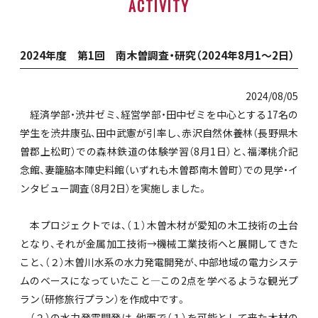
ACTIVITY
2024年度 第1回 南木曽調査・研究（2024年8月1～2日）
2024/08/05
経済学部・渋井ゼミ、経営学部・田中ゼミを中心とする17名の
学生を渋井康弘、田中武憲が引率し、赤沢自然休養林（長野県木
曽郡上松町）での森林鉄道の体験学習（8月1日）と、福澤桃介記
念館、妻籠脇本陣史料館（いずれも木曽郡南木曽町）での見学・イ
ンタビュー調査（8月2日）を実施しました。
本プロジェクトでは、（１）木曽木材が愛知の木工技術の土台
となり、それが金属加工技術→機械工業技術へと展開してきた
こと、（２）木曽川水系の水力発電開発が、中部地域の電力システ
ムのベースになっていたこと―この2点を学べるような観光プ
ラン（研修旅行プラン）を作成中です。
（２）の水力発電開発は、他面で（１）を可能として来た木材の