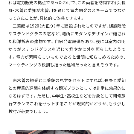
わば電力販売の拠点であったわけで、この両者を訪問すれば、長
野・木曽と愛知が木曽川を通じて電力開発のスキームでつなが
ってきたことが、具体的に体感できます。
二葉館は1920（大正９）年に建設されたものですが、螺旋階段
やステンドグラスの窓など、随所にモダンなデザインが施され
た和洋折衷の建物です。自家発電設備もあり、夜には室内の明
かりがステンドグラスを通じて鮮やかに外を照らしたようで
す。電力が素晴らしいものであると世間に知らしめるための、
マーケティングの役割も担った建物だったと言えそうです。
南木曽の観光と二葉館の見学をセットにすれば、長野と愛知
との産業的連関を体感する観光プランとしては非常に効果的に
なるはずです。ただし、中学生・高校生などを対象として研修旅
行プランでこれをセットすることが現実的かどうか、もう少し
検討が必要でしょう。