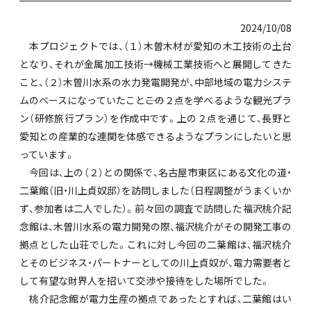
2024/10/08
本プロジェクトでは、（１）木曽木材が愛知の木工技術の土台
となり、それが金属加工技術→機械工業技術へと展開してきた
こと、（２）木曽川水系の水力発電開発が、中部地域の電力システ
ムのベースになっていたこと――この２点を学べるような観光プラ
ン（研修旅行プラン）を作成中です。上の２点を通じて、長野と
愛知との産業的な連関を体感できるようなプランにしたいと思
っています。
今回は、上の（２）との関係で、名古屋市東区にある文化の道・
二葉館（旧・川上貞奴邸）を訪問しました（日程調整がうまくいか
ず、参加者は二人でした）。前々回の調査で訪問した福沢桃介記
念館は、木曽川水系の電力開発の際、福沢桃介がその開発工事の
拠点とした山荘でした。これに対し今回の二葉館は、福沢桃介
とそのビジネス・パートナーとしての川上貞奴が、電力需要者と
して有望な財界人を招いて交渉や接待をした場所でした。
桃介記念館が電力生産の拠点であったとすれば、二葉館はい