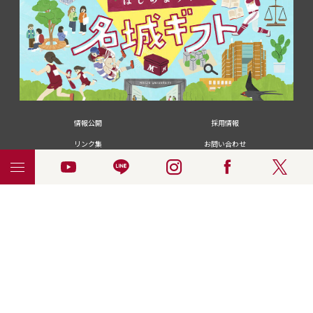
情報公開
採用情報
リンク集
お問い合わせ
メディアの皆さま
卒業生の皆さま
名城大学への寄付・募金
附属図書館
統合ポータルサイ
ポリシ
個人情報の共同利用に
名城大学サー
ENGLISH
ト
ー
ついて
ビス
© 2018 Meijo University