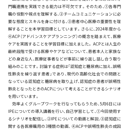
門職連携を実践できる能力は不可欠です。そのため、①各専門
職の役割や視点を理解する、②チームコミュニケーションに必
要な態度とスキルを身に付ける、③患者中心医療の重要性を理
解することを本学習目標としています。さらに、2024年度から
④ACP（アドバンスケアプランニング）の概念を踏まえて、医療
ケアを実践することを学習目標に加えました。 ACPとは人生の
最終段階で受ける医療やケアなどについて、患者本人と家族な
どの身近な人、医療従事者などが事前に繰り返し話し合う取り
組みのことです。討論する症例は「認知症と糖尿病に加え、誤嚥
性肺炎を繰り返す患者」であり、現代の高齢化社会での問題と
なっている認知症と糖尿病を取り上げ、認知症の患者が誤嚥性
肺炎となったときのACPについて考えることができるシナリオ
を用いています。
効率よくグループワークを行なってもらうため、5月6日には
IPEについての導入講義を行い、自己学習として、①今回使用す
るシナリオを配信し、②IPEについての動画と解説、③認知症に
関する各医療職用の3種類の動画、 ④ACPや誤嚥性肺炎の成因