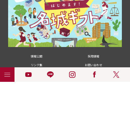
情報公開
採用情報
リンク集
お問い合わせ
メディアの皆さま
卒業生の皆さま
名城大学への寄付・募金
附属図書館
統合ポータルサイ
ポリシ
個人情報の共同利用に
名城大学サー
ENGLISH
ト
ー
ついて
ビス
© 2018 Meijo University