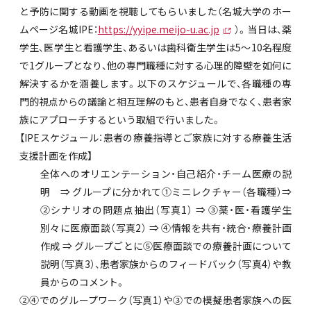
と予防に関する動画を視聴してもらいました（名城大学のホー
ムページ名城IPE：
https://yyipe.meijo-u.ac.jp
）。当日は、薬
学生、医学生と看護学生、あるいは歯科衛生学生は5～10名程度
で1グループとなり、他の専門職種に対する心理的障壁を如何に
解決するかを涵養します。以下のスケジュールで、各職種の専
門的視点からの議論と相互理解のもと、患者自身でなく、患者家
族にアプローチするという取組で行いました。
【IPEスケジュール：患者の療養指導とご家族に対する療養生活
支援計画を作成】
全体へのオリエンテーション・自己紹介・チーム医療の説
明 ⇒ グループに分かれて①ミニレクチャー（各職種）⇒
②シナリオの問題点抽出（写真1） ⇒ ③薬・医・看護学生
別々に医療面談（写真2） ⇒ ④情報を共有・統合・療養計画
作成 ⇒ グループごとに⑤医療面談での療養計画について
説明（写真3）、患者家族からのフィードバック（写真4）や教
員からのコメント。
②④でのグループワーク（写真1）や③での模擬患者家族への医