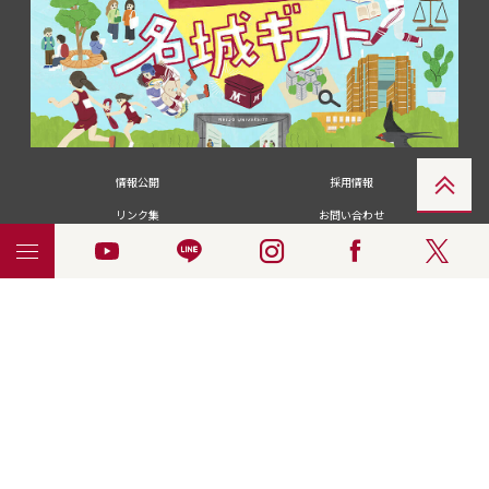
情報公開
採用情報
リンク集
お問い合わせ
メディアの皆さま
卒業生の皆さま
名城大学への寄付・募金
附属図書館
統合ポータルサイ
ポリシ
個人情報の共同利用に
名城大学サー
ENGLISH
ト
ー
ついて
ビス
© 2018 Meijo University