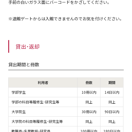
手前の白いガラス面にバーコードをかざしてください。
※退館ゲートからは入館できませんのでお気を付けください。
貸出・返却
貸出期間と冊数
利用者
冊数
期間
学部学生
10冊以内
14日以内
学部の科目等履修生･研究生等
同上
同上
大学院生
30冊以内
90日以内
大学院の科目等履修生･研究生等
同上
同上
教職員・名誉教授・研究員
100冊以内
180日以内