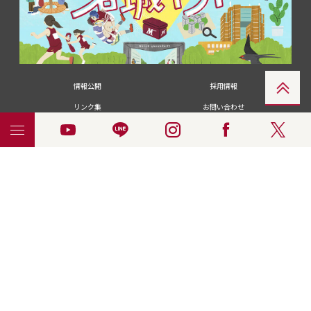
情報公開
採用情報
リンク集
お問い合わせ
メディアの皆さま
卒業生の皆さま
名城大学への寄付・募金
附属図書館
統合ポータルサイ
ポリシ
個人情報の共同利用に
名城大学サー
ENGLISH
ト
ー
ついて
ビス
© 2018 Meijo University