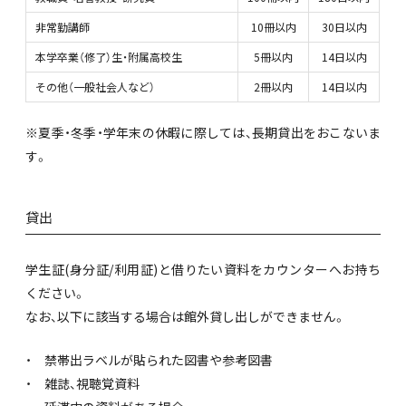
非常勤講師
10冊以内
30日以内
本学卒業（修了）生・附属高校生
5冊以内
14日以内
その他（一般社会人など）
2冊以内
14日以内
※夏季・冬季・学年末の休暇に際しては、長期貸出をおこないま
す。
貸出
学生証(身分証/利用証)と借りたい資料をカウンターへお持ち
ください。
なお、以下に該当する場合は館外貸し出しができません。
禁帯出ラベルが貼られた図書や参考図書
雑誌、視聴覚資料