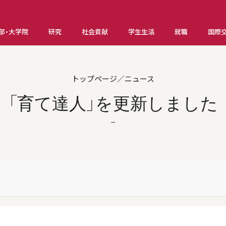
部・大学院
研究
社会貢献
学生生活
就職
国際
トップページ／ニュース
「育て達人」を更新しました