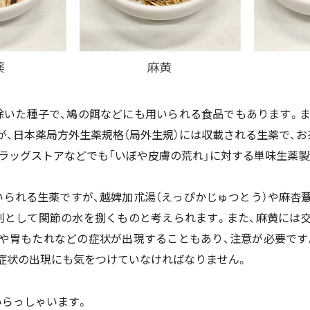
除いた種子で、鳩の餌などにも用いられる食品でもあります。ま
が、日本薬局方外生薬規格（局外生規）には収載される生薬で、お
ドラッグストアなどでも「いぼや皮膚の荒れ」に対する単味生薬
いられる生薬ですが、越婢加朮湯（えっぴかじゅつとう）や麻杏
剤として関節の水を捌くものと考えられます。また、麻黄には
や胃もたれなどの症状が出現することもあり、注意が必要です
症状の出現にも気をつけていなければなりません。
いらっしゃいます。