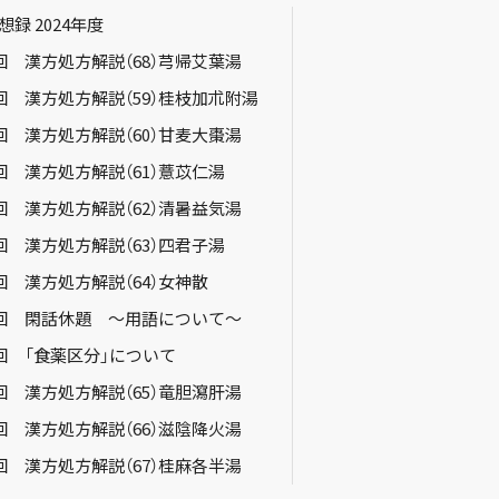
録 2024年度
9回 漢方処方解説（68）芎帰艾葉湯
8回 漢方処方解説（59）桂枝加朮附湯
9回 漢方処方解説（60）甘麦大棗湯
0回 漢方処方解説（61）薏苡仁湯
1回 漢方処方解説（62）清暑益気湯
2回 漢方処方解説（63）四君子湯
3回 漢方処方解説（64）女神散
4回 閑話休題 ～用語について～
5回 「食薬区分」について
6回 漢方処方解説（65）竜胆瀉肝湯
7回 漢方処方解説（66）滋陰降火湯
8回 漢方処方解説（67）桂麻各半湯