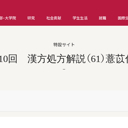
部・大学院
研究
社会貢献
学生生活
就職
国際
特設サイト
10回 漢方処方解説（61）薏