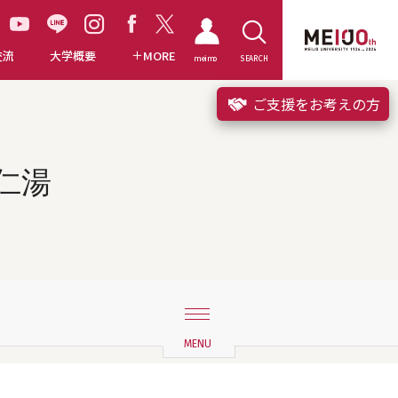
交流
大学概要
MORE
meimo
SEARCH
ご支援をお考えの方
苡仁湯