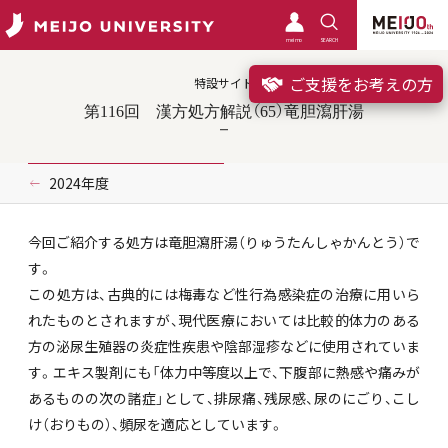
meimo
SEARCH
ご支援をお考えの方
特設サイト
第116回 漢方処方解説（65）竜胆瀉肝湯
2024年度
今回ご紹介する処方は竜胆瀉肝湯（りゅうたんしゃかんとう）で
す。
この処方は、古典的には梅毒など性行為感染症の治療に用いら
れたものとされますが、現代医療においては比較的体力のある
方の泌尿生殖器の炎症性疾患や陰部湿疹などに使用されていま
す。エキス製剤にも「体力中等度以上で、下腹部に熱感や痛みが
あるものの次の諸症」として、排尿痛、残尿感、尿のにごり、こし
け（おりもの）、頻尿を適応としています。