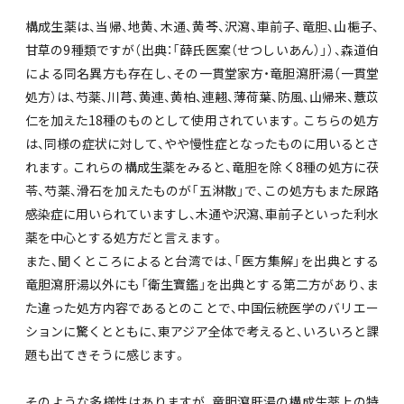
構成生薬は、当帰、地黄、木通、黄
芩
、沢瀉、車前子、竜胆、山梔子、
甘草の9種類ですが（出典：「薛氏医案（せつしいあん）」）、森道伯
による同名異方も存在し、その一貫堂家方・竜胆瀉肝湯（一貫堂
処方）は、芍薬、川
芎
、黄連、黄柏、連翹、薄荷葉、防風、山帰来、
薏
苡
仁を加えた18種のものとして使用されています。こちらの処方
は、同様の症状に対して、やや慢性症となったものに用いるとさ
れます。これらの構成生薬をみると、竜胆を除く8種の処方に茯
苓、芍薬、滑石を加えたものが「五淋散」で、この処方もまた尿路
感染症に用いられていますし、木通や沢瀉、車前子といった利水
薬を中心とする処方だと言えます。
また、聞くところによると台湾では、「医方集解」を出典とする
竜胆瀉肝湯以外にも「衛生寶鑑」を出典とする第二方があり、ま
た違った処方内容であるとのことで、中国伝統医学のバリエー
ションに驚くとともに、東アジア全体で考えると、いろいろと課
題も出てきそうに感じます。
そのような多様性はありますが、竜胆瀉肝湯の構成生薬上の特