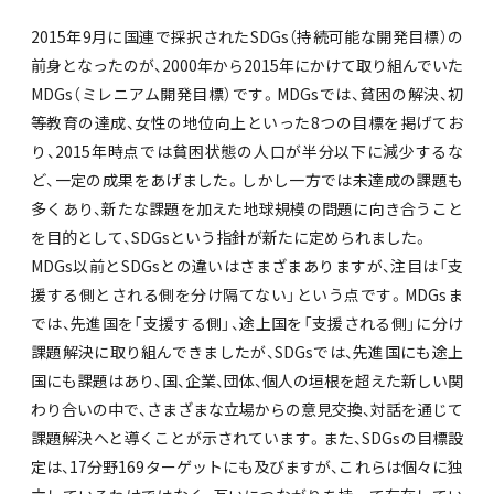
2015年9月に国連で採択されたSDGs（持続可能な開発目標）の
前身となったのが、2000年から2015年にかけて取り組んでいた
MDGs（ミレニアム開発目標）です。MDGsでは、貧困の解決、初
等教育の達成、女性の地位向上といった8つの目標を掲げてお
り、2015年時点では貧困状態の人口が半分以下に減少するな
ど、一定の成果をあげました。しかし一方では未達成の課題も
多くあり、新たな課題を加えた地球規模の問題に向き合うこと
を目的として、SDGsという指針が新たに定められました。
MDGs以前とSDGsとの違いはさまざまありますが、注目は「支
援する側とされる側を分け隔てない」という点です。MDGsま
では、先進国を「支援する側」、途上国を「支援される側」に分け
課題解決に取り組んできましたが、SDGsでは、先進国にも途上
国にも課題はあり、国、企業、団体、個人の垣根を超えた新しい関
わり合いの中で、さまざまな立場からの意見交換、対話を通じて
課題解決へと導くことが示されています。また、SDGsの目標設
定は、17分野169ターゲットにも及びますが、これらは個々に独