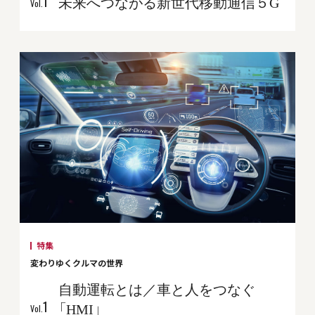
未来へつながる新世代移動通信５G
1
Vol.
特集
変わりゆくクルマの世界
自動運転とは／車と人をつなぐ
1
「HMI」
Vol.