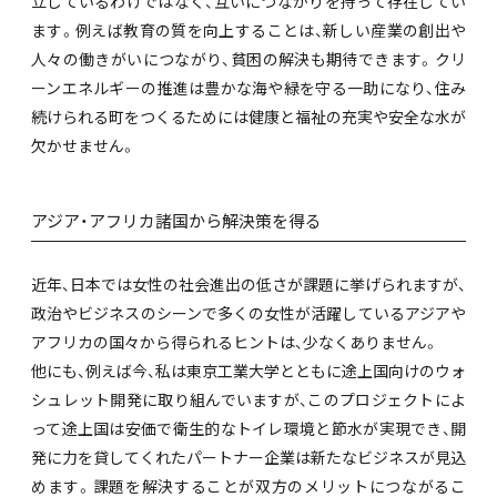
立しているわけではなく、互いにつながりを持って存在してい
ます。例えば教育の質を向上することは、新しい産業の創出や
人々の働きがいにつながり、貧困の解決も期待できます。クリ
ーンエネルギーの推進は豊かな海や緑を守る一助になり、住み
続けられる町をつくるためには健康と福祉の充実や安全な水が
欠かせません。
アジア・アフリカ諸国から解決策を得る
近年、日本では女性の社会進出の低さが課題に挙げられますが、
政治やビジネスのシーンで多くの女性が活躍しているアジアや
アフリカの国々から得られるヒントは、少なくありません。
他にも、例えば今、私は東京工業大学とともに途上国向けのウォ
シュレット開発に取り組んでいますが、このプロジェクトによ
って途上国は安価で衛生的なトイレ環境と節水が実現でき、開
発に力を貸してくれたパートナー企業は新たなビジネスが見込
めます。課題を解決することが双方のメリットにつながるこ