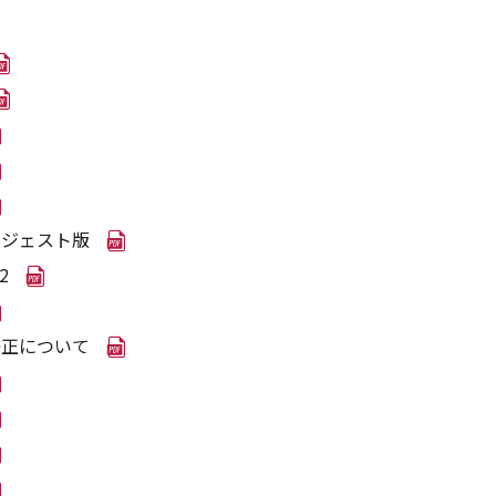
イジェスト版
2
修正について