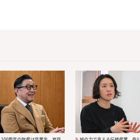
100周年の財産は卒業生 岩月
紙の力で支える伝統産業 森