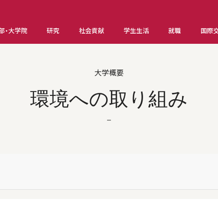
部・大学院
研究
社会貢献
学生生活
就職
国際
大学概要
環境への取り組み