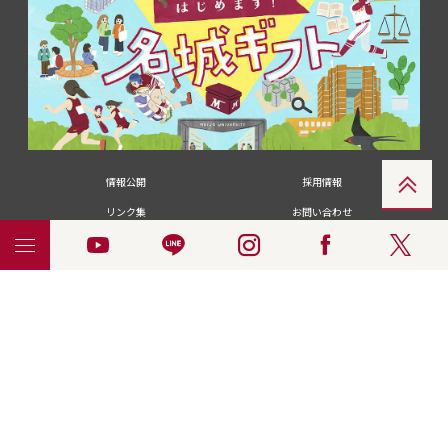
情報公開
採用情報
リンク集
お問い合わせ
メディアの皆さま
卒業生の皆さま
名城大学への寄付・募金
附属図書館
統合ポータルサイ
ポリシ
個人情報の共同利用に
名城大学サー
ENGLISH
ト
ー
ついて
ビス
© 2018 Meijo University