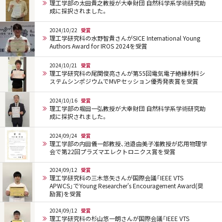
理工学部の太田貴之教授が大幸財団 自然科学系学術研究助
成に採択されました。
2024/10/22
受賞
理工学研究科の水野智貴さんがSICE International Young
Authors Award for IROS 2024を受賞
2024/10/21
受賞
理工学研究科の尾関俊亮さんが第55回電気電子絶縁材料シ
ステムシンポジウムでMVPセッション優秀発表賞を受賞
2024/10/16
受賞
理工学部の堀田一弘教授が大幸財団 自然科学系学術研究助
成に採択されました。
2024/09/24
受賞
理工学部の内田儀一郎教授、池邉由美子准教授が応用物理学
会で第22回プラズマエレクトロニクス賞を受賞
2024/09/12
受賞
理工学研究科の三木悠矢さんが国際会議「IEEE VTS
APWCS」でYoung Researcher's Encouragement Award(奨
励賞)を受賞
2024/09/12
受賞
理工学研究科の杉山悠一朗さんが国際会議「IEEE VTS