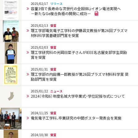
2025/02/17
リリース
容量3倍で長寿命な次世代の全固体Liイオン電池実現へ
－新たなGe複合負極の開発に成功－
2025/02/13
受賞
理工学部電気電子工学科の伊藤昌文教授が第26回プラズマ
材料科学賞基礎部門賞を受賞
2025/02/03
受賞
理工学研究科の光岡日菜子さんがIEEE名古屋支部学生奨励
賞を受賞
2025/01/31
受賞
理工学部の内田儀一郎教授が第26回プラズマ材料科学賞 奨
励部門賞を受賞
2025/01/22
ニュース
2024（令和6）年度名城大学卒業式・学位記授与式について
2024/11/25
受賞
電気電子工学科、卒業研究の中間ポスター発表会を実施
2024/10/30
受賞