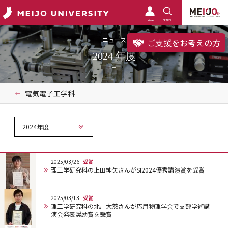
meimo
SEARCH
ニュース
ご支援をお考えの方
2024 年度
電気電子工学科
2024年度
2025/03/26
受賞
理工学研究科の上田純矢さんがSI2024優秀講演賞を受賞
2025/03/13
受賞
理工学研究科の北川大慈さんが応用物理学会で支部学術講
演会発表奨励賞を受賞