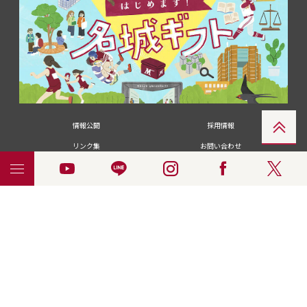
情報公開
採用情報
リンク集
お問い合わせ
メディアの皆さま
卒業生の皆さま
名城大学への寄付・募金
附属図書館
統合ポータルサイ
ポリシ
個人情報の共同利用に
名城大学サー
ENGLISH
ト
ー
ついて
ビス
© 2018 Meijo University